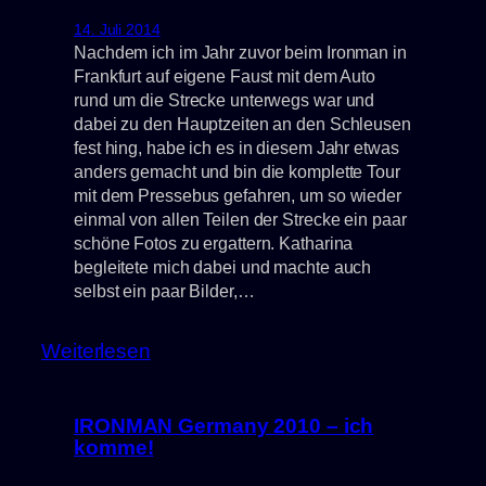
14. Juli 2014
Nachdem ich im Jahr zuvor beim Ironman in
Frankfurt auf eigene Faust mit dem Auto
rund um die Strecke unterwegs war und
dabei zu den Hauptzeiten an den Schleusen
fest hing, habe ich es in diesem Jahr etwas
anders gemacht und bin die komplette Tour
mit dem Pressebus gefahren, um so wieder
einmal von allen Teilen der Strecke ein paar
schöne Fotos zu ergattern. Katharina
begleitete mich dabei und machte auch
selbst ein paar Bilder,…
:
Weiterlesen
Bilder
vom
IRONMAN Germany 2010 – ich
Ironman
komme!
Germany
in