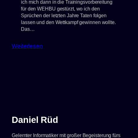
ich mich dann in die Trainingsvorbereitung
für den WEHBU gestürzt, wo ich den
Sprüchen der letzten Jahre Taten folgen
lassen und den Wettkampf gewinnen wollte.
Das…
:
Weiterlesen
Machen
wir
das
Beste
draus
Daniel Rüd
Gelernter Informatiker mit großer Begeisterung fürs