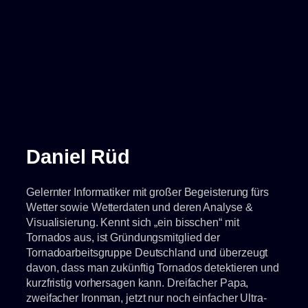
36
Grad
und
es
wird
noch
heißer
Daniel Rüd
Gelernter Informatiker mit großer Begeisterung fürs
Wetter sowie Wetterdaten und deren Analyse &
Visualisierung. Kennt sich „ein bisschen“ mit
Tornados aus, ist Gründungsmitglied der
Tornadoarbeitsgruppe Deutschland und überzeugt
davon, dass man zukünftig Tornados detektieren und
kurzfristig vorhersagen kann. Dreifacher Papa,
zweifacher Ironman, jetzt nur noch einfacher Ultra-