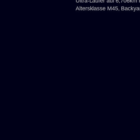
Ultra-Läufer auf 6,706km
Altersklasse M45, Backyar