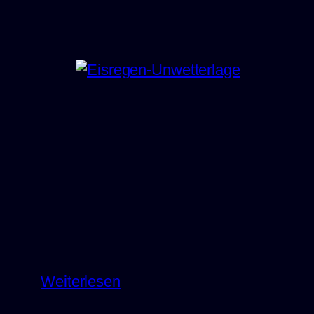
Schulleiter-
Influencer
–
einfach
unwürdig
:
Weiterlesen
Eisregen-