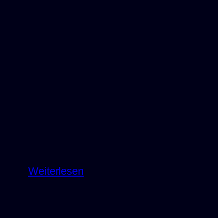
Unwetterlage
:
Weiterlesen
Déjà-
vu-
Momente