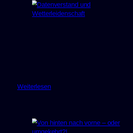
mit
meteoCORE
:
Weiterlesen
Datenverstand
und
Wetterleidenschaft