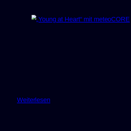
Jubiläum
und
der
Blick
nach
vorn.
:
Weiterlesen
„Young
at
Heart“