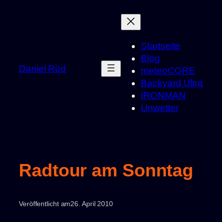
Zum
Inhalt
springen
Startseite
Blog
Daniel Rüd
meteoCORE
Backyard Ultra
IRONMAN
Unwetter
Radtour am Sonntag
Veröffentlicht am
26. April 2010