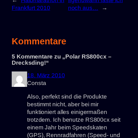
←
Halbmarathon in
Irgendwann raste ich
Frankfurt 2010
noch aus…
→
Kommentare
5 Kommentare zu „Polar RS800cx –
Drecksding!“
18. März 2010
Consta
Also, perfekt sind die Produkte
bestimmt nicht, aber bei mir
funktioniert alles einigermaßen
trotzdem. Ich benutze RS800cx seit
einem Jahr beim Speedskaten
(GPS), Rennradfahren (Speed- und