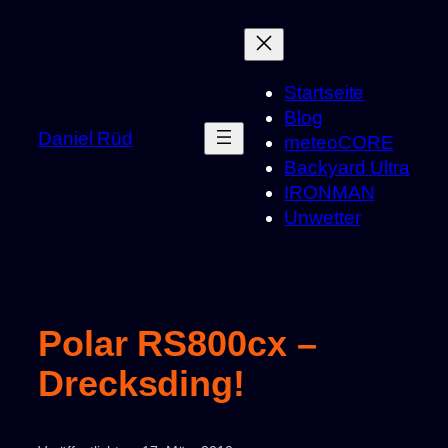
Zum
Inhalt
springen
Startseite
Blog
Daniel Rüd
meteoCORE
Backyard Ultra
IRONMAN
Unwetter
Polar RS800cx –
Drecksding!